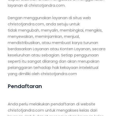
layanan di christotjandra.com.
Dengan menggunakan layanan di situs web
christotjandra.com, anda setuju untuk
tidak mengubah, menyalin, membingkai, mengikis,
menyewakan, meminjamkan, menjual,
mendistribusikan, atau membuat karya turunan
berdasarkan Layanan atau Konten Layanan, secara
keseluruhan atau sebagian.
Setiap penggunaan
seperti itu sangat dilarang dan akan merupakan
pelanggaran terhadap hak kekayaan intelektual
yang dimiliki oleh christotjandra.com
Pendaftaran
Anda perlu melakukan pendaftaran di website
christotjandra.com untuk mengakses kelas dari