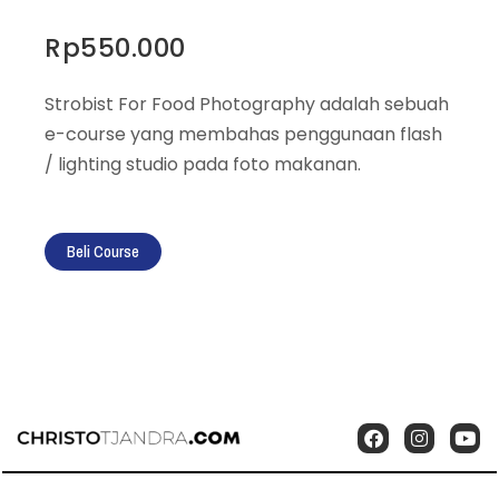
Rp
550.000
Strobist For Food Photography adalah sebuah
e-course yang membahas penggunaan flash
/ lighting studio pada foto makanan.
Strobist
Beli Course
for
Food
Photography
quantity
F
I
Y
a
n
o
c
s
u
e
t
t