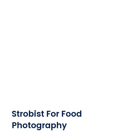
Skip
to
content
Strobist For Food
Photography